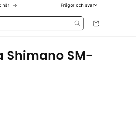
kt här
Frågor och svar
Varukorg
ta Shimano SM-