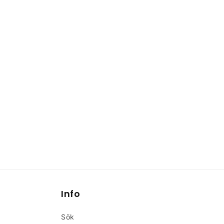
1
i
modalfönster
Info
Sök