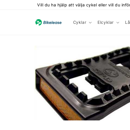
vidare
Vill du ha hjälp att välja cykel eller vill du
till
innehåll
Cyklar
Elcyklar
Lå
Gå vidare till
produktinformation
Öppna
mediet