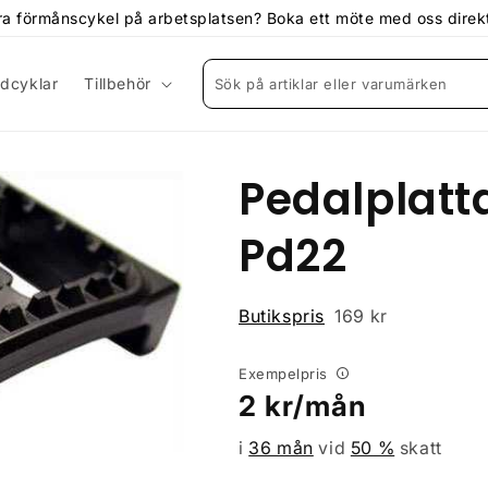
 införa förmånscykel på arbetsplatsen? Boka ett möte med oss dire
dcyklar
Tillbehör
Sök på artiklar eller varumärken
Pedalplat
Pd22
Butikspris
169 kr
Exempelpris
Ordinarie
2
kr/mån
pris
i
36 mån
vid
50
%
skatt