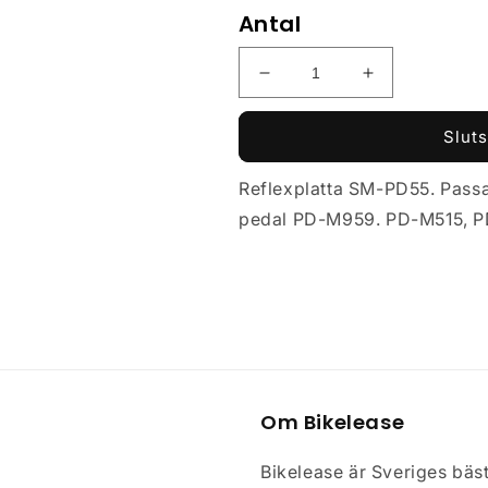
Antal
Minska
Öka
kvantitet
kvantitet
för
för
Sluts
Pedalplatta
Pedalplatta
Shimano
Shimano
Reflexplatta SM-PD55. Pass
SM-
SM-
pedal PD-M959. PD-M515, P
Pd22
Pd22
Om Bikelease
Bikelease är Sveriges bäst