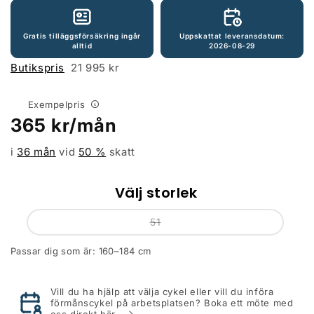
Gratis tilläggsförsäkring ingår
Uppskattat leveransdatum:
alltid
2026-08-29
Butikspris
21 995 kr
Exempelpris
Ordinarie
365
kr/mån
pris
i
36 mån
vid
50
%
skatt
Välj storlek
51
Passar dig som är: 160–184 cm
Vill du ha hjälp att välja cykel eller vill du införa
förmånscykel på arbetsplatsen? Boka ett möte med