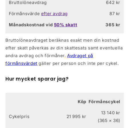
Bruttolöneavdrag
642 kr
Ramset
Förmånsvärde
efter avdrag
87 kr
Ram
Aluminium
Månadskostnad vid
50
% skatt
365
kr
Stötdämpning
Stel
Bruttolöneavdraget beräknas exakt men din kostnad
efter skatt påverkas av din skattesats samt eventuella
andra avdrag och förmåner.
Avdraget på
förmånsvärdet
gäller per person och inte per cykel.
Hur mycket sparar jag?
Köp
Förmånscykel
13 140
kr
Cykelpris
21 995 kr
(
365
× 36)