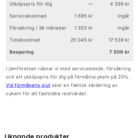
Utköpspris för dig
—
4 399 kr
Servicekostnad
1 695 kr
Ingår
Försäkring i 36 månader
1 355 kr
Ingår
Totalkostnad
25 045 kr
17 539
kr
Besparing
7 506
kr
I jämförelsen räknar vi med servicebesök, försäkring
och ett utköpspris för dig på förmånscykeln på 20%.
Vid förmånens slut
sker en faktisk värdering av
cykeln för att fastställa restvärdet.
Liknande produkter