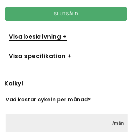
SLUTSÅLD
Visa beskrivning +
Visa specifikation +
Kalkyl
Vad kostar cykeln per månad?
Allmänt
Årsmodell
2024
/mån