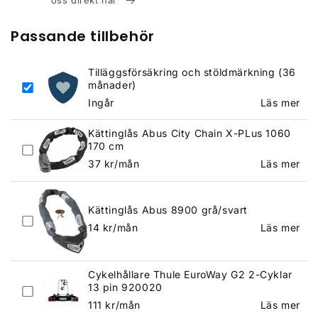
oss direkt här
Passande tillbehör
Tilläggsförsäkring och stöldmärkning (36
månader)
Ingår
Läs mer
Kättinglås Abus City Chain X-PLus 1060
170 cm
Ordinarie
37
kr/mån
Läs mer
pris
Kättinglås Abus 8900 grå/svart
Ordinarie
14
kr/mån
Läs mer
pris
Cykelhållare Thule EuroWay G2 2-Cyklar
13 pin 920020
Ordinarie
111
kr/mån
Läs mer
pris