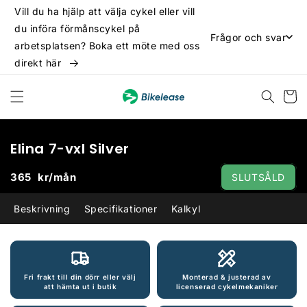
vidare
Vill du ha hjälp att välja cykel eller vill
till
du införa förmånscykel på
innehåll
Frågor och svar
arbetsplatsen? Boka ett möte med oss
direkt här
Varukor
Elina 7-vxl Silver
365
kr/mån
SLUTSÅLD
Beskrivning
Specifikationer
Kalkyl
 vidare till
oduktinformation
Fri frakt till din dörr eller välj
Monterad & justerad av
att hämta ut i butik
licenserad cykelmekaniker