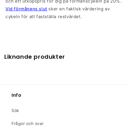
och ett utköpspris för dig på förmånscykeln på 20%.
Bakdäck
Schwalbe Smart Sam
Vid förmånens slut
sker en faktisk värdering av
KevlarGuard, 29x2.10"
cykeln för att fastställa restvärdet.
Ekrar
Sapim Galvanized
Black
Fälgar
Stars J25DH, 32H
Liknande produkter
Drivlina
Växelreglage
SHIMANO DEORE SL-
M5100-R RapidFire
Plus, 11-speed
Info
Bakväxel
SHIMANO DEORE RD-
M5100 Shadow Plus
Sök
Vevparti
SHIMANO FC-MT5100,
Frågor och svar
32T