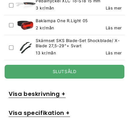
Pedalnyckel XLC To-S18 15 mm
Ordinarie
3
kr/mån
Läs mer
pris
Baklampa One R.Light 05
Ordinarie
2
kr/mån
Läs mer
pris
Skärmset SKS Blade-Set Shockblade/ X-
Blade 27,5-29"+ Svart
Ordinarie
13
kr/mån
Läs mer
pris
SLUTSÅLD
Visa beskrivning +
Visa specifikation +