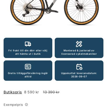
Öppna
mediet
1
i
modalfönster
Fri frakt till din dörr eller välj
Monterad & justerad av
att hämta ut i butik
licenserad cykelmekaniker
Gratis tilläggsförsäkring ingår
Uppskattat leveransdatum:
alltid
2026-09-07
Butikspris
8 590 kr
13 390 kr
Exempelpris