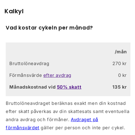
Kalkyl
Vad kostar cykeln per månad?
Allmänt
Årsmodell
2022
/mån
Bromstyp
Hydraulisk skivbroms
Bruttolöneavdrag
270 kr
Förmånsvärde
efter avdrag
0 kr
Ramset
Månadskostnad vid
50
% skatt
135
kr
Ram
Alu 6061 T6 Double
Bruttolöneavdraget beräknas exakt men din kostnad
Butted, Smooth
efter skatt påverkas av din skattesats samt eventuella
Welding, Sport
andra avdrag och förmåner.
Avdraget på
Geometry, Conical
förmånsvärdet
gäller per person och inte per cykel.
Head Tube, BB BSA 73