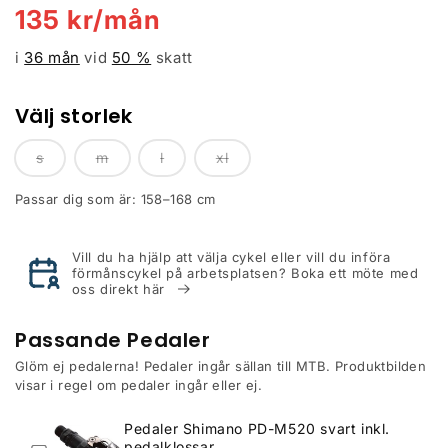
Försäljningspris
135
kr/mån
i
36 mån
vid
50
%
skatt
Välj storlek
s
m
l
xl
Passar dig som är: 158–168 cm
Vill du ha hjälp att välja cykel eller vill du införa
förmånscykel på arbetsplatsen? Boka ett möte med
oss direkt här
Passande Pedaler
Glöm ej pedalerna! Pedaler ingår sällan till MTB. Produktbilden
visar i regel om pedaler ingår eller ej.
Pedaler Shimano PD-M520 svart inkl.
pedalklossar