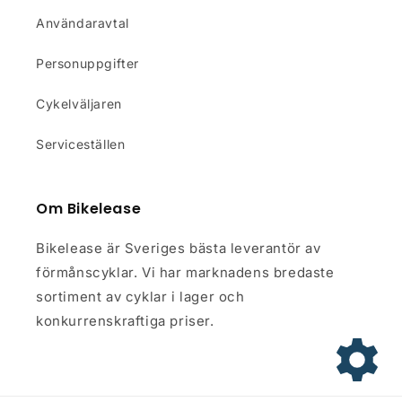
Användaravtal
Kedja
KMC X11
Kassett
SHIMANO CS-M5100-
Personuppgifter
11, 11-51T
Cykelväljaren
Serviceställen
Komponenter
Frambroms
SHIMANO BL-
Om Bikelease
MT200/BR-MT200,
hydraulic disc brake
Bikelease är Sveriges bästa leverantör av
Bakbroms
SHIMANO BL-
förmånscyklar. Vi har marknadens bredaste
MT200/BR-MT200,
sortiment av cyklar i lager och
hydraulic disc brake
konkurrenskraftiga priser.
Handtag
ONE1 VLG-1661D2N,
Lock-On