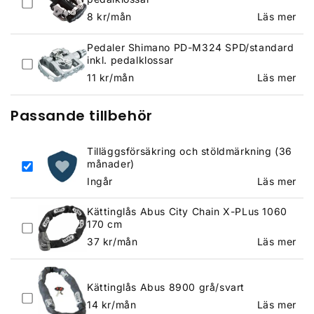
Ordinarie
8
kr/mån
Läs mer
pris
Pedaler Shimano PD-M324 SPD/standard
inkl. pedalklossar
Ordinarie
11
kr/mån
Läs mer
pris
Passande tillbehör
Tilläggsförsäkring och stöldmärkning (36
månader)
Ingår
Läs mer
Kättinglås Abus City Chain X-PLus 1060
170 cm
Ordinarie
37
kr/mån
Läs mer
pris
Kättinglås Abus 8900 grå/svart
Ordinarie
14
kr/mån
Läs mer