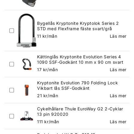
pris
Bygellås Kryptonite Kryptolok Series 2
STD med Flexframe fäste svart/grå
Ordinarie
11
kr/mån
Läs mer
pris
Kättinglås Kryptonite Evolution Series 4
1090 SSF-Godkänt 10 mm x 90 cm svart
Ordinarie
17
kr/mån
Läs mer
pris
Kryptonite Evolution 790 Folding Lock
Vikbart lås SSF-Godkänt
Ordinarie
21
kr/mån
Läs mer
pris
Cykelhållare Thule EuroWay G2 2-Cyklar
13 pin 920020
Ordinarie
111
kr/mån
Läs mer
pris