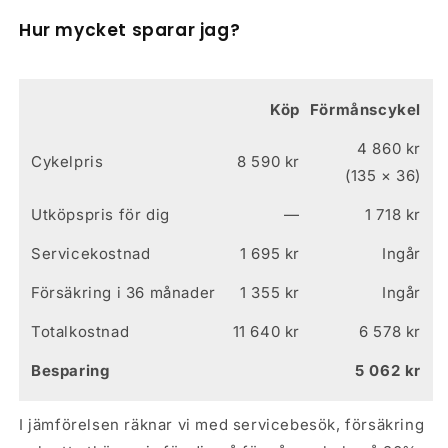
mm, IDK dropout,
Hur mycket sparar jag?
Smoot Welding, Inner
cable routing
Rammaterial
Aluminium
Köp
Förmånscykel
Stötdämpning
Framdämpad
4 860
kr
Cykelpris
8 590 kr
Framgaffel
RST Aerial, 1-1/8",
(
135
× 36)
120mm travel
Utköpspris för dig
—
1 718 kr
Servicekostnad
1 695 kr
Ingår
Hjul
Försäkring i 36 månader
1 355 kr
Ingår
Hjulstorlek
29"
Totalkostnad
11 640 kr
6 578
kr
Däckdimension
53-622
Besparing
5 062
kr
Framdäck
Schwalbe Smart Sam
KevlarGuard, 29x2.10"
I jämförelsen räknar vi med servicebesök, försäkring