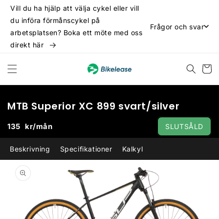
vidare
Vill du ha hjälp att välja cykel eller vill
till
du införa förmånscykel på
innehåll
Frågor och svar
arbetsplatsen? Boka ett möte med oss
direkt här
Varukor
MTB Superior XC 899 svart/silver
135
kr/mån
SLUTSÅLD
Beskrivning
Specifikationer
Kalkyl
 vidare till
oduktinformation