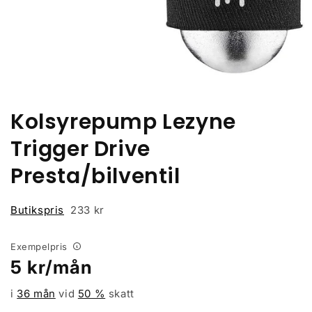
Öppna
mediet
1
i
Kolsyrepump Lezyne
modalfönster
Trigger Drive
Presta/bilventil
Butikspris
233 kr
Exempelpris
Ordinarie
5
kr/mån
pris
i
36 mån
vid
50
%
skatt