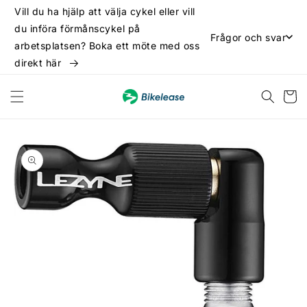
vidare
Vill du ha hjälp att välja cykel eller vill
till
du införa förmånscykel på
innehåll
Frågor och svar
arbetsplatsen? Boka ett möte med oss
direkt här
Varukor
 vidare till
oduktinformation