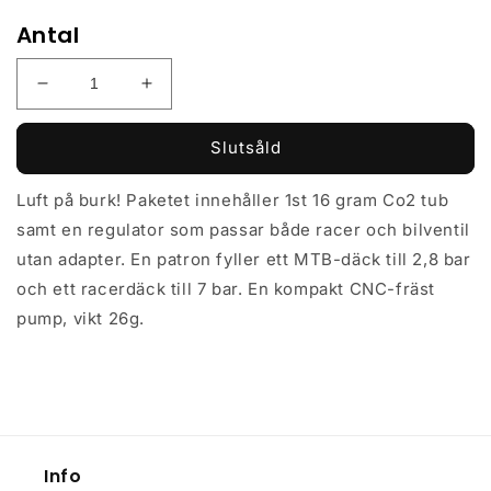
Antal
Minska
Öka
kvantitet
kvantitet
för
för
Slutsåld
Kolsyrepump
Kolsyrepump
Lezyne
Lezyne
Luft på burk! Paketet innehåller 1st 16 gram Co2 tub
Trigger
Trigger
samt en regulator som passar både racer och bilventil
Drive
Drive
Presta/bilventil
Presta/bilventil
utan adapter. En patron fyller ett MTB-däck till 2,8 bar
och ett racerdäck till 7 bar. En kompakt CNC-fräst
pump, vikt 26g.
Info