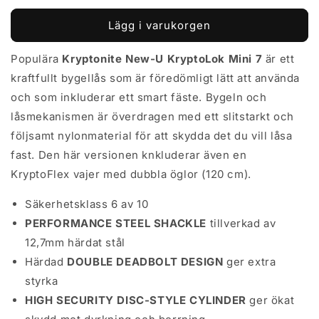
kvantitet
kvantitet
för
för
Lägg i varukorgen
Bygellås
Bygellås
Kryptonite
Kryptonite
Populära
Kryptonite New-U KryptoLok Mini 7
är ett
Kryptolok
Kryptolok
kraftfullt bygellås som är föredömligt lätt att använda
Mini
Mini
7
7
och som inkluderar ett smart fäste. Bygeln och
inkl.
inkl.
låsmekanismen är överdragen med ett slitstarkt och
låsvajer
låsvajer
följsamt nylonmaterial för att skydda det du vill låsa
svart/grå
svart/grå
fast. Den här versionen knkluderar även en
KryptoFlex vajer med dubbla öglor (120 cm).
Säkerhetsklass 6 av 10
PERFORMANCE STEEL SHACKLE
tillverkad av
12,7mm härdat stål
Härdad
DOUBLE
DEADBOLT DESIGN
ger extra
styrka
HIGH SECURITY DISC-STYLE CYLINDER
ger ökat