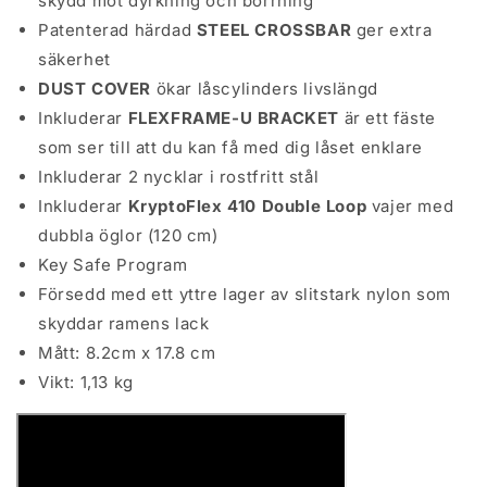
skydd mot dyrkning och borrning
Patenterad härdad
STEEL CROSSBAR
ger extra
säkerhet
DUST COVER
ökar låscylinders livslängd
Inkluderar
FLEXFRAME-U BRACKET
är ett fäste
som ser till att du kan få med dig låset enklare
Inkluderar 2 nycklar i rostfritt stål
Inkluderar
KryptoFlex 410 Double Loop
vajer med
dubbla öglor (120 cm)
Key Safe Program
Försedd med ett yttre lager av slitstark nylon som
skyddar ramens lack
Mått: 8.2cm x 17.8 cm
Vikt: 1,13 kg