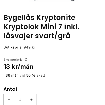
Öppna
mediet
1
i
Bygellås Kryptonite
modalfönster
Kryptolok Mini 7 inkl.
låsvajer svart/grå
Butikspris
949 kr
Exempelpris
Ordinarie
13
kr/mån
pris
i
36 mån
vid
50
%
skatt
Antal
Minska
Öka