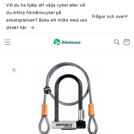
vidare
Vill du ha hjälp att välja cykel eller vill
till
du införa förmånscykel på
innehåll
Frågor och svar
arbetsplatsen? Boka ett möte med oss
direkt här
Varukor
 vidare till
oduktinformation