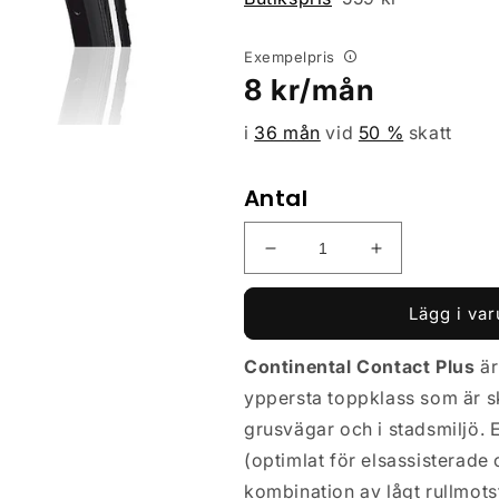
Exempelpris
Ordinarie
8
kr/mån
pris
i
36 mån
vid
50
%
skatt
Antal
Minska
Öka
kvantitet
kvantitet
för
för
Lägg i va
Cykeldäck
Cykeldäck
Continental
Continental
Continental Contact Plus
är
CONTACT
CONTACT
yppersta toppklass som är s
Plus
Plus
SafetyPlus
SafetyPlus
grusvägar och i stadsmiljö. E
Breaker
Breaker
(optimlat för elsassisterade 
37-
37-
kombination av lågt rullmotst
622
622