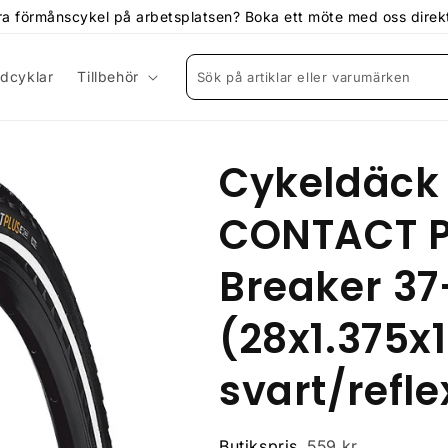
 införa förmånscykel på arbetsplatsen? Boka ett möte med oss dire
dcyklar
Tillbehör
Sök på artiklar eller varumärken
Cykeldäck 
CONTACT Pl
Breaker 37
(28x1.375x1
svart/refle
Butikspris
559 kr