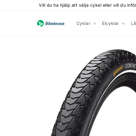
vidare
Vill du ha hjälp att välja cykel eller vill du
till
innehåll
Cyklar
Elcyklar
Lå
Gå vidare till
produktinformation