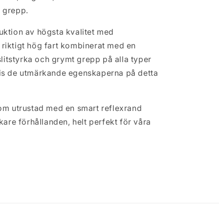
625&quot;)
 grepp.
ktion av högsta kvalitet med
r riktigt hög fart kombinerat med en
slitstyrka och grymt grepp på alla typer
is de utmärkande egenskaperna på detta
om utrustad med en smart reflexrand
kare förhållanden, helt perfekt för våra