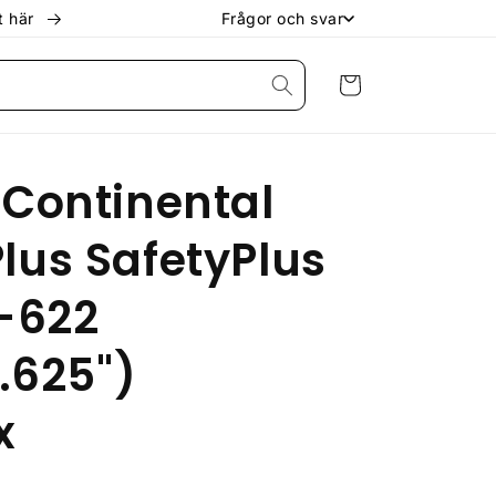
kt här
Frågor och svar
Varukorg
Continental
us SafetyPlus
-622
.625")
x