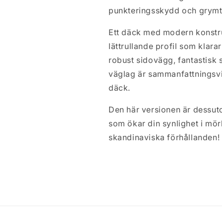
(28x1.375x1.625&quot;)
(28x1.375x1.
punkteringsskydd och grymt
svart/reflex
svart/reflex
Ett däck med modern konstru
lättrullande profil som klara
robust sidovägg, fantastisk 
väglag är sammanfattningsv
däck.
Den här versionen är dessut
som ökar din synlighet i mör
skandinaviska förhållanden!