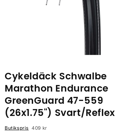
Öppna
mediet
1
i
Cykeldäck Schwalbe
modalfönster
Marathon Endurance
GreenGuard 47-559
(26x1.75") Svart/Reflex
Butikspris
409 kr