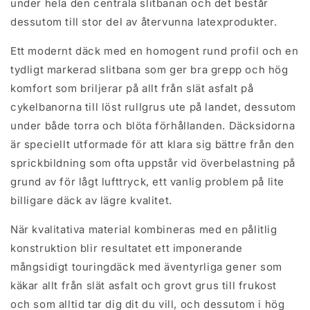
under hela den centrala slitbanan och det består
dessutom till stor del av återvunna latexprodukter.
Ett modernt däck med en homogent rund profil och en
tydligt markerad slitbana som ger bra grepp och hög
komfort som briljerar på allt från slät asfalt på
cykelbanorna till löst rullgrus ute på landet, dessutom
under både torra och blöta förhållanden. Däcksidorna
är speciellt utformade för att klara sig bättre från den
sprickbildning som ofta uppstår vid överbelastning på
grund av för lågt lufttryck, ett vanlig problem på lite
billigare däck av lägre kvalitet.
När kvalitativa material kombineras med en pålitlig
konstruktion blir resultatet ett imponerande
mångsidigt touringdäck med äventyrliga gener som
käkar allt från slät asfalt och grovt grus till frukost
och som alltid tar dig dit du vill, och dessutom i hög