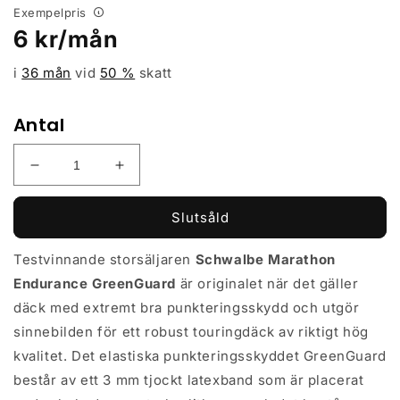
Exempelpris
Ordinarie
6
kr/mån
pris
i
36 mån
vid
50
%
skatt
Antal
Minska
Öka
kvantitet
kvantitet
för
för
Slutsåld
Cykeldäck
Cykeldäck
Schwalbe
Schwalbe
Testvinnande storsäljaren
Schwalbe Marathon
Marathon
Marathon
Endurance GreenGuard
är originalet när det gäller
Endurance
Endurance
GreenGuard
GreenGuard
däck med extremt bra punkteringsskydd och utgör
47-
47-
sinnebilden för ett robust touringdäck av riktigt hög
559
559
kvalitet. Det elastiska punkteringsskyddet GreenGuard
(26x1.75&quot;)
(26x1.75&quot;)
Svart/Reflex
Svart/Reflex
består av ett 3 mm tjockt latexband som är placerat