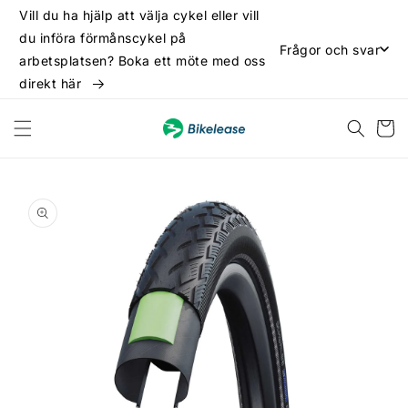
vidare
Vill du ha hjälp att välja cykel eller vill
till
du införa förmånscykel på
innehåll
Frågor och svar
arbetsplatsen? Boka ett möte med oss
direkt här
Varukor
 vidare till
oduktinformation