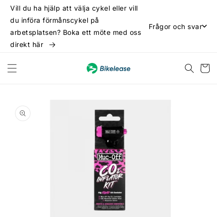
vidare
Vill du ha hjälp att välja cykel eller vill
till
du införa förmånscykel på
innehåll
Frågor och svar
arbetsplatsen? Boka ett möte med oss
direkt här
Varukor
 vidare till
oduktinformation