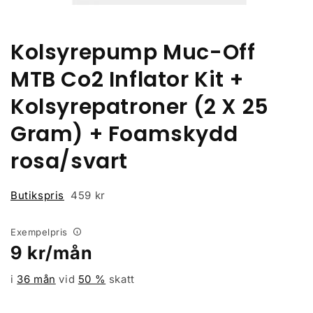
Öppna
mediet
1
i
Kolsyrepump Muc-Off
modalfönster
MTB Co2 Inflator Kit +
Kolsyrepatroner (2 X 25
Gram) + Foamskydd
rosa/svart
Butikspris
459 kr
Exempelpris
Ordinarie
9
kr/mån
pris
i
36 mån
vid
50
%
skatt