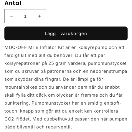
Antal
Minska
Öka
kvantitet
kvantitet
för
för
Lägg i varukorgen
Kolsyrepump
Kolsyrepump
Muc-
Muc-
MUC-OFF MTB Inflator Kit är en kolsyrepump och ett
Off
Off
färdigt kit med allt du behöver. Du får ett par
MTB
MTB
Co2
Co2
kolsyrepatroner på 25 gram vardera, pumpmunstycket
Inflator
Inflator
som du skruvar på patronerna och en neoprenstrumpa
Kit
Kit
som skyddar dina fingrar. De är lämpliga för
+
+
Kolsyrepatroner
Kolsyrepatroner
mountainbikes och du använder dem när du snabbt
(2
(2
skall fylla ditt däck om olyckan är framme och du får
X
X
punktering. Pumpmunstycket har en smidig en;soft-
25
25
touch; knapp som gör att du enkelt kan kontrollera
Gram)
Gram)
+
+
CO2-flödet. Med dubbelhuvud passar den här pumpen
Foamskydd
Foamskydd
både bilventil och racerventil.
rosa/svart
rosa/svart