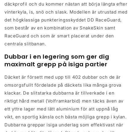
däckprofil och du kommer nästan att börja längta efter
vinterkyla, is, snö och slask. Modellen är utrustad med
det högklassiga punkteringsskyddet DD RaceGuard,
som består av en kombination av SnakeSkin samt
RaceGuard och som är smart placerat under den
centrala slitbanan.
Dubbar i en legering som ger dig
maximalt grepp på isiga partier
Däcket är försett med upp till 402 dubbar och de är
omsorgsfullt fördelade på däckets lika många grova
klackar. De slitstarka dubbarna är tillverkade i en
riktigt hård metall (Volframkarbid) men täcks även av
ett yttre lager med lätt aluminium för att uppnå låg
vikt, en sportig känsla och bästa möjliga grepp i kylan.
Dubbarna greppar isiga underlag som effektivast när