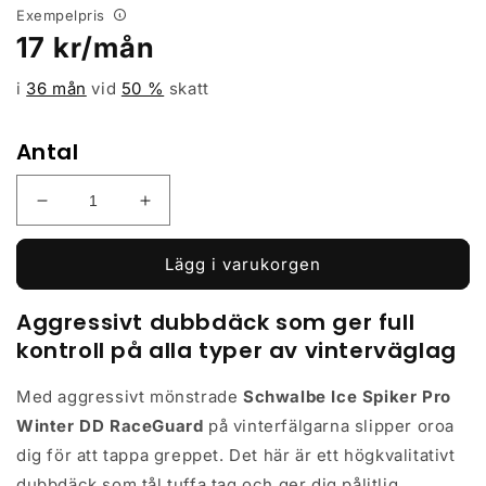
Exempelpris
Ordinarie
17
kr/mån
pris
i
36 mån
vid
50
%
skatt
Antal
Minska
Öka
kvantitet
kvantitet
för
för
Lägg i varukorgen
Dubbdäck
Dubbdäck
Schwalbe
Schwalbe
Aggressivt dubbdäck som ger full
Ice
Ice
kontroll på alla typer av vinterväglag
Spiker
Spiker
Pro
Pro
Winter
Winter
Med aggressivt mönstrade
Schwalbe Ice Spiker Pro
DD
DD
Winter DD RaceGuard
på vinterfälgarna slipper oroa
RaceGuard
RaceGuard
dig för att tappa greppet. Det här är ett högkvalitativt
TLE
TLE
57-
57-
dubbdäck som tål tuffa tag och ger dig pålitlig