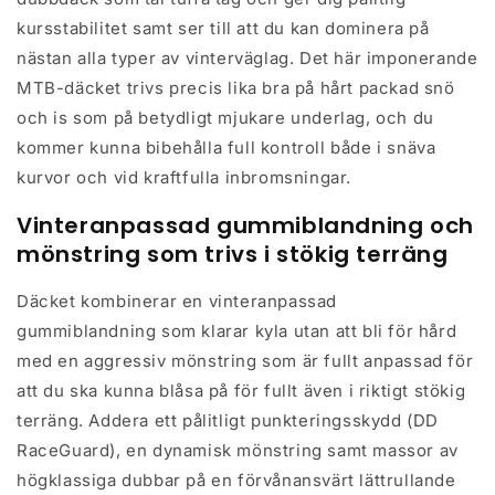
584
584
kursstabilitet samt ser till att du kan dominera på
(27.5x2.25&quot;)
(27.5x2.25&quot;)
nästan alla typer av vinterväglag. Det här imponerande
Svart
Svart
MTB-däcket trivs precis lika bra på hårt packad snö
Vikbart
Vikbart
och is som på betydligt mjukare underlag, och du
kommer kunna bibehålla full kontroll både i snäva
kurvor och vid kraftfulla inbromsningar.
Vinteranpassad gummiblandning och
mönstring som trivs i stökig terräng
Däcket kombinerar en vinteranpassad
gummiblandning som klarar kyla utan att bli för hård
med en aggressiv mönstring som är fullt anpassad för
att du ska kunna blåsa på för fullt även i riktigt stökig
terräng. Addera ett pålitligt punkteringsskydd (DD
RaceGuard), en dynamisk mönstring samt massor av
högklassiga dubbar på en förvånansvärt lättrullande