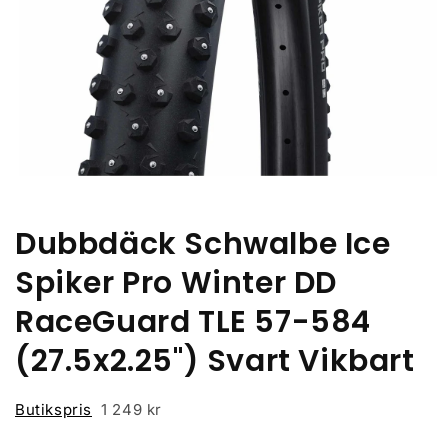
Öppna
mediet
1
i
Dubbdäck Schwalbe Ice
modalfönster
Spiker Pro Winter DD
RaceGuard TLE 57-584
(27.5x2.25") Svart Vikbart
Butikspris
1 249 kr