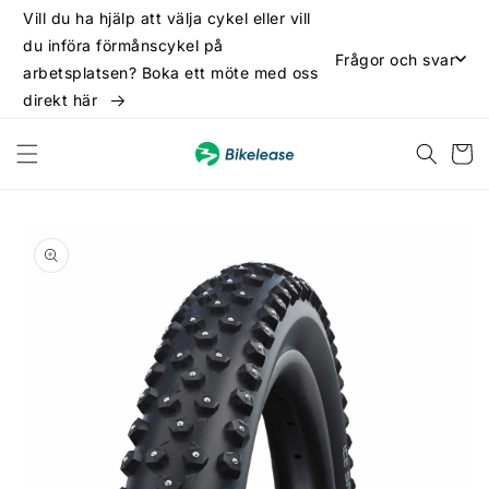
vidare
Vill du ha hjälp att välja cykel eller vill
till
du införa förmånscykel på
innehåll
Frågor och svar
arbetsplatsen? Boka ett möte med oss
direkt här
Varukor
 vidare till
oduktinformation