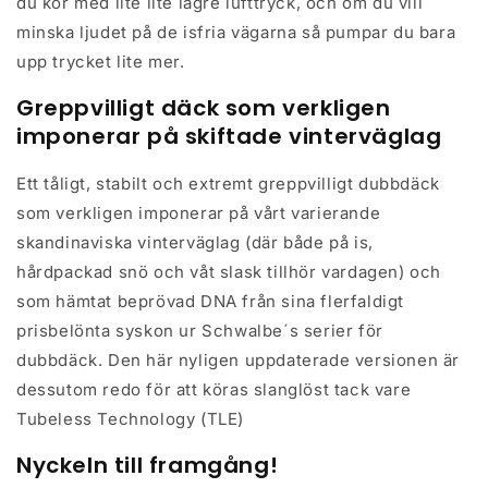
du kör med lite lite lägre lufttryck, och om du vill
minska ljudet på de isfria vägarna så pumpar du bara
upp trycket lite mer.
Greppvilligt däck som verkligen
imponerar på skiftade vinterväglag
Ett tåligt, stabilt och extremt greppvilligt dubbdäck
som verkligen imponerar på vårt varierande
skandinaviska vinterväglag (där både på is,
hårdpackad snö och våt slask tillhör vardagen) och
som hämtat beprövad DNA från sina flerfaldigt
prisbelönta syskon ur Schwalbe´s serier för
dubbdäck. Den här nyligen uppdaterade versionen är
dessutom redo för att köras slanglöst tack vare
Tubeless Technology (TLE)
Nyckeln till framgång!